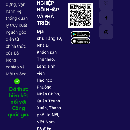
NGHIỆP
dựng, vận
HỘI NHẬP
hành Hệ
VÀ PHÁT
thống quản
TRIỂN
lý truy xuất
Địa
nguồn gốc
chỉ:
Tầng 10,
điện tử
Nhà D,
chính thức
Khách sạn
của Bộ
Thể thao,
Nông
Làng sinh
nghiệp và
viên
Môi trường.
Hacinco,
Phường
Đã thực
Nhân Chính,
hiện kết
nối với
Quận Thanh
Cổng
Xuân, Thành
quốc gia.
phố Hà Nội,
Việt Nam
Số điện