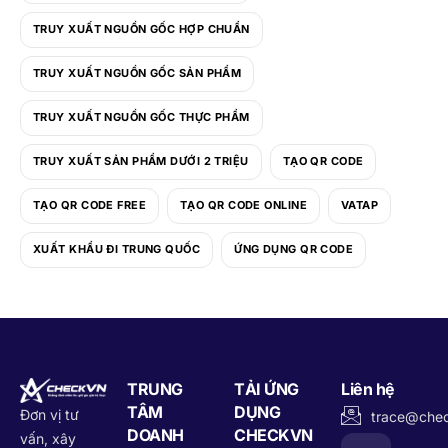
TRUY XUẤT NGUỒN GỐC HỢP CHUẨN
TRUY XUẤT NGUỒN GỐC SẢN PHẨM
TRUY XUẤT NGUỒN GỐC THỰC PHẨM
TRUY XUẤT SẢN PHẨM DƯỚI 2 TRIỆU
TẠO QR CODE
TẠO QR CODE FREE
TẠO QR CODE ONLINE
VATAP
XUẤT KHẨU ĐI TRUNG QUỐC
ỨNG DỤNG QR CODE
TRUNG
TẢI ỨNG
Liên hệ
TÂM
DỤNG
Đơn vị tư
trace@che
DOANH
CHECKVN
vấn, xây