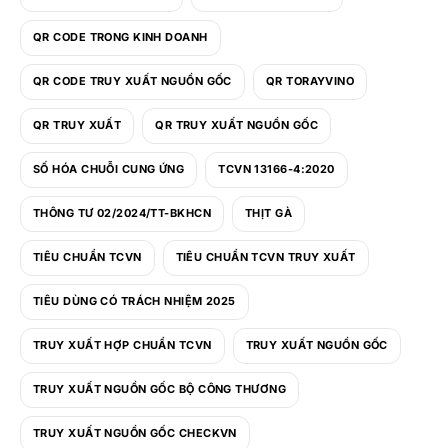
QR CODE TRONG KINH DOANH
QR CODE TRUY XUẤT NGUỒN GỐC
QR TORAYVINO
QR TRUY XUẤT
QR TRUY XUẤT NGUỒN GỐC
SỐ HÓA CHUỖI CUNG ỨNG
TCVN 13166-4:2020
THÔNG TƯ 02/2024/TT-BKHCN
THỊT GÀ
TIÊU CHUẨN TCVN
TIÊU CHUẨN TCVN TRUY XUẤT
TIÊU DÙNG CÓ TRÁCH NHIỆM 2025
TRUY XUẤT HỢP CHUẨN TCVN
TRUY XUẤT NGUỒN GỐC
TRUY XUẤT NGUỒN GỐC BỘ CÔNG THƯƠNG
TRUY XUẤT NGUỒN GỐC CHECKVN