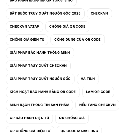
BẢO HÀNH BẰNG MÃ QR TORAYVINO
BẮT BUỘC TRUY XUẤT NGUỒN GỐC 2025
CHECKVN
CHECKVN VATAP
CHỐNG GIẢ QR CODE
CHỐNG GIẢ ĐIỆN TỬ
CÔNG DỤNG CỦA QR CODE
GIẢI PHÁP BẢO HÀNH THÔNG MINH
GIẢI PHÁP TRUY XUẤT CHECKVN
GIẢI PHÁP TRUY XUẤT NGUỒN GỐC
HÀ TĨNH
KÍCH HOẠT BẢO HÀNH BẰNG QR CODE
LÀM QR CODE
MINH BẠCH THÔNG TIN SẢN PHẨM
NỀN TẢNG CHECKVN
QR BẢO HÀNH ĐIỆN TỬ
QR CHỐNG GIẢ
QR CHỐNG GIẢ ĐIỆN TỬ
QR CODE MARKETING