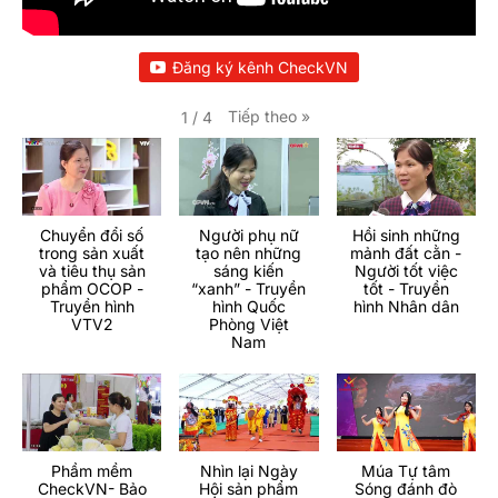
Đăng ký kênh CheckVN
Tiếp theo
»
1
/
4
Chuyển đổi số
Người phụ nữ
Hồi sinh những
trong sản xuất
tạo nên những
mảnh đất cằn -
và tiêu thụ sản
sáng kiến
Người tốt việc
phẩm OCOP -
“xanh” - Truyền
tốt - Truyền
Truyền hình
hình Quốc
hình Nhân dân
VTV2
Phòng Việt
Nam
Phầm mềm
Nhìn lại Ngày
Múa Tự tâm
CheckVN- Bảo
Hội sản phẩm
Sóng đánh đò