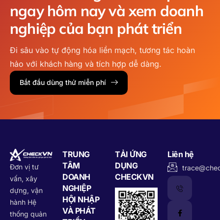
ngay hôm nay
và xem doanh
nghiệp của bạn phát triển
Đi sâu vào tự động hóa liền mạch, tương tác hoàn
hảo với khách hàng và tích hợp dễ dàng.
Bắt đầu dùng thử miễn phí
TRUNG
TẢI ỨNG
Liên hệ
TÂM
DỤNG
Đơn vị tư
trace@che
DOANH
CHECKVN
vấn, xây
NGHIỆP
dựng, vận
HỘI NHẬP
hành Hệ
VÀ PHÁT
thống quản