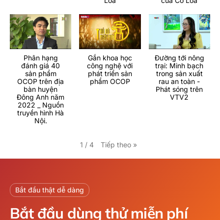
Loa
của Cổ Loa
Phân hạng
Gắn khoa học
Đường tới nông
đánh giá 40
công nghệ với
trại: Minh bạch
sản phẩm
phát triển sản
trong sản xuất
OCOP trên địa
phẩm OCOP
rau an toàn -
bàn huyện
Phát sóng trên
Đông Anh năm
VTV2
2022 _ Nguồn
truyền hình Hà
Nội.
Tiếp theo
»
1
/
4
Bắt đầu thật dễ dàng
Bắt đầu dùng thử miễn phí