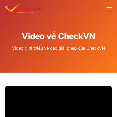
Tin tức
Sản phẩm
Video về CheckVN
Báo giá
Video
Video giới thiệu về các giải pháp của CheckVN
Liên hệ