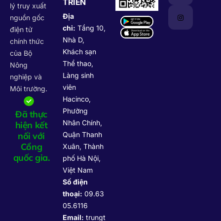
TRIỂN
lý truy xuất
Địa
nguồn gốc
chỉ:
Tầng 10,
điện tử
Nhà D,
chính thức
Khách sạn
của Bộ
Thể thao,
Nông
Làng sinh
nghiệp và
viên
Môi trường.
Hacinco,
Phường
Đã thực
Nhân Chính,
hiện kết
nối với
Quận Thanh
Cổng
Xuân, Thành
quốc gia.
phố Hà Nội,
Việt Nam
Số điện
thoại:
09.63
05.6116
Email:
trungt